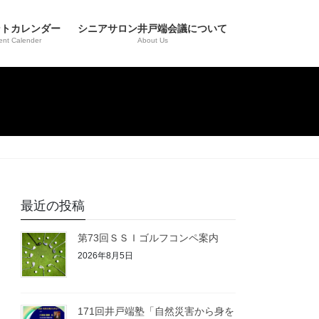
ントカレンダー
シニアサロン井戸端会議について
ent Calender
About Us
最近の投稿
第73回ＳＳＩゴルフコンペ案内
2026年8月5日
171回井戸端塾「自然災害から身を