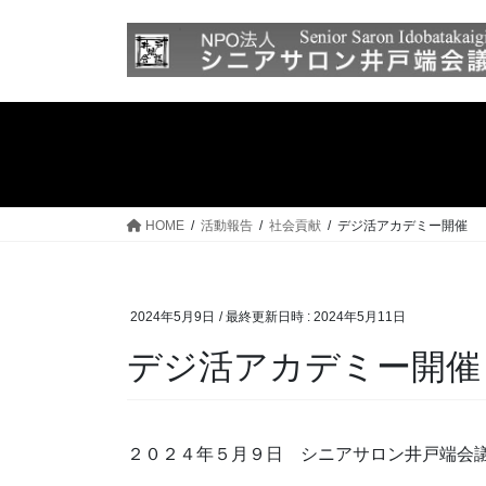
コ
ナ
ン
ビ
テ
ゲ
ン
ー
ツ
シ
へ
ョ
ス
ン
キ
に
ッ
移
HOME
活動報告
社会貢献
デジ活アカデミー開催
プ
動
2024年5月9日
/ 最終更新日時 :
2024年5月11日
デジ活アカデミー開催
２０２４年５月９日 シニアサロン井戸端会