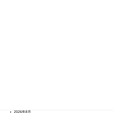
第73回ＳＳＩゴルフコンペ案内
171回井戸端塾「自然災害から身を守る」のご案内
８月のイベント等について
井戸端イベントからのお知らせ
内ケ崎酒造店を見学しました！酒蔵見学と利き酒懇親会のご報告
Archives
2026年8月