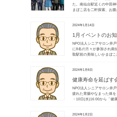
た。南仙台駅近くの中田神
まぼこ店を二軒探索、お腹が
2024年1月14日
1月イベントのお
NPO法人シニアサロン井
に8名の方々が参加され南
取駅前の美味しいかまぼこ店
2024年1月6日
健康寿命を延ばす
NPO法人シニアサロン井
疲れた胃腸やなまった体を
・10日(水)16:00から「
2024年1月2日