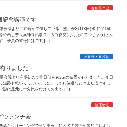
各種委員会
回記念講演です
端会議より井戸端が主催している「塾」が3月13日(水)に第150
を企画し奈良薬師寺執事長 大谷徹奘(おおたにてつじょう)さん
。会員の皆様にはご案 […]
理事長・事務局
が有りました
戸端会議より今期初めて昨日仙台も2㎝の積雪が有りました。今日
て道路も乾いてしまいました、しかし脇道などはまだ溶けずに
際は足元に十分気を付けてお出か […]
健康増進
グでランチ会
初詣とウオーキングでランチ会」に８名の方々が参加されまし