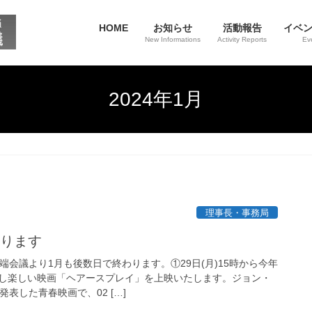
HOME
お知らせ
活動報告
イベ
New Informations
Activity Reports
Ev
2024年1月
理事長・事務局
わります
端会議より1月も後数日で終わります。①29日(月)15時から今年
し楽しい映画「ヘアースプレイ」を上映いたします。ジョン・
表した青春映画で、02 […]