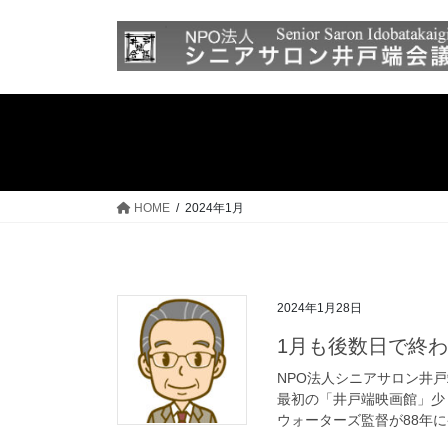
コ
ナ
ン
ビ
テ
ゲ
ン
ー
ツ
シ
へ
ョ
ス
ン
キ
に
ッ
移
HOME
2024年1月
プ
動
2024年1月28日
1月も後数日で終
NPO法人シニアサロン井戸
最初の「井戸端映画館」少
ウォーターズ監督が88年に発