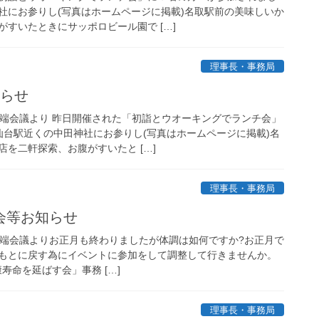
社にお参りし(写真はホームページに掲載)名取駅前の美味しいか
すいたときにサッポロビール園で […]
理事長・事務局
知らせ
戸端会議より 昨日開催された「初詣とウオーキングでランチ会」
仙台駅近くの中田神社にお参りし(写真はホームページに掲載)名
を二軒探索、お腹がすいたと […]
理事長・事務局
会等お知らせ
戸端会議よりお正月も終わりましたが体調は如何ですか?お正月で
もとに戻す為にイベントに参加をして調整して行きませんか。
健康寿命を延ばす会」事務 […]
理事長・事務局