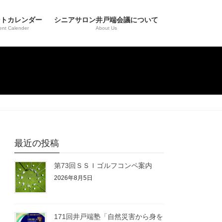
ントカレンダー
シニアサロン井戸端会議について
ent Calender
About Us
最近の投稿
第73回ＳＳＩゴルフコンペ案内
2026年8月5日
171回井戸端塾「自然災害から身を