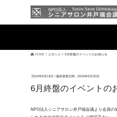
コ
ナ
ン
ビ
テ
ゲ
ン
ー
ツ
シ
へ
ョ
ス
ン
キ
に
ッ
移
HOME
お知らせ
6月終盤のイベントのお知らせ
プ
動
2024年6月19日
/ 最終更新日時 :
2024年6月30日
6月終盤のイベントの
NPO法人シニアサロン井戸端会議より会員の