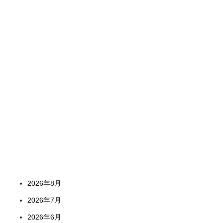
171回井戸端塾「自然災害から身を守る」のご案内
８月のイベント等について
井戸端イベントからのお知らせ
内ケ崎酒造店を見学しました！酒蔵見学と利き酒懇親会のご報告
Archives
2026年8月
2026年7月
2026年6月