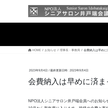
コ
ナ
ン
ビ
テ
ゲ
ン
ー
ツ
シ
へ
ョ
ス
ン
キ
に
ッ
移
HOME
お知らせ
理事長・事務局
会費納入は早めに
プ
動
2023年9月4日
/ 最終更新日時 :
2023年9月4日
会費納入は早めに済ま
NPO法人シニアサロン井戸端会員へのお知ら