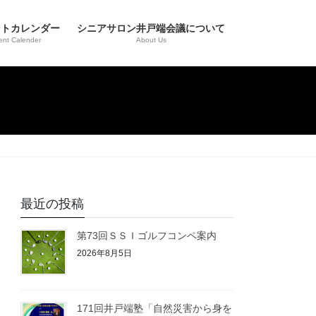
ントカレンダー
シニアサロン井戸端会議について
ent Calender
About Us
最近の投稿
第73回ＳＳＩゴルフコンペ案内
2026年8月5日
171回井戸端塾「自然災害から身を