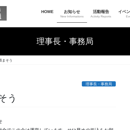
HOME
お知らせ
活動報告
イベ
New Informations
Activity Reports
Ev
理事長・事務局
済まそう
理事長・事務局
そう
せ