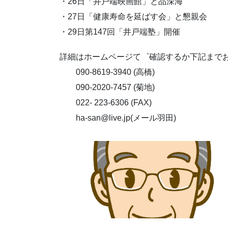
・26日「井戸端映画館」と品深海
・27日「健康寿命を延ばす会」と懇親会
・29日第147回「井戸端塾」開催
詳細はホームページて゜確認するか下記まで
090-8619-3940 (高橋)
090-2020-7457 (菊地)
022- 223-6306 (FAX)
ha-san@live.jp(メール羽田)