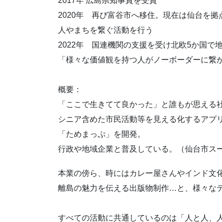
2017年 広島県知事賞を受賞
2020年 再び富谷市へ移住。現在は仙台を
人やまちを繋ぐ活動を行う
2022年 国連機関の支援を受け北欧5か国
「様々な価値観を持つ人がノーボーダーに繋
概要：
「ここで生きてて良かった」と誰もが思える
シニア含めた市民活動等を見える化するアプ
「ためまっぷ」を開発。
行政や地域企業と普及している。（仙台市ス
本業の傍ら、時にはカレー屋さんやインド文
離島の魅力を伝える出版物制作…と、様々な
すべての活動に共通しているのは「人と人、