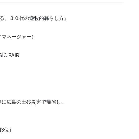
くる、３０代の遊牧的暮らし方』
アマネージャー）
C FAIR
年に広島の土砂災害で帰省し、
国3位）