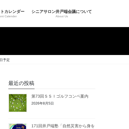
ントカレンダー
シニアサロン井戸端会議について
ent Calender
About Us
日予定
最近の投稿
第73回ＳＳＩゴルフコンペ案内
2026年8月5日
171回井戸端塾「自然災害から身を