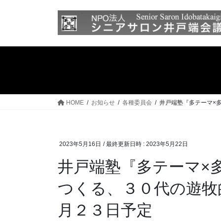
コ
ナ
ン
ビ
テ
ゲ
ン
ー
ツ
シ
へ
ョ
ス
ン
キ
に
ッ
移
HOME
お知らせ
各種委員会
井戸端塾『多テーマ×
プ
動
2023年5月16日
/ 最終更新日時 :
2023年5月22日
井戸端塾『多テーマ×
つくる、３０代の遊牧
月２３日予定